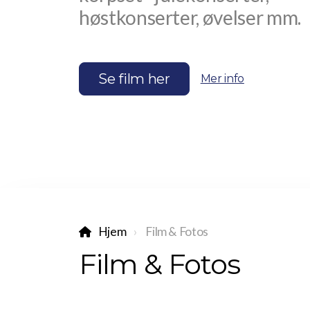
høstkonserter, øvelser mm.
Se film her
Mer info
Hjem
Film & Fotos
Film & Fotos