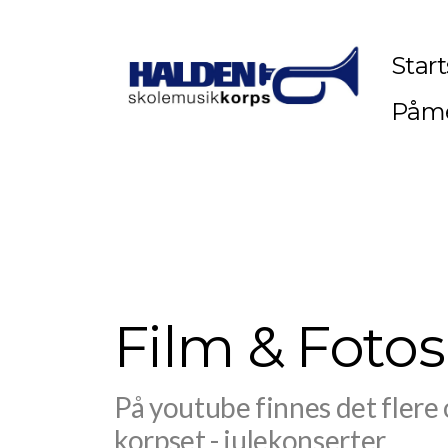
Start
Påme
Film & Fotos
På youtube finnes det flere
korpset - julekonserter,