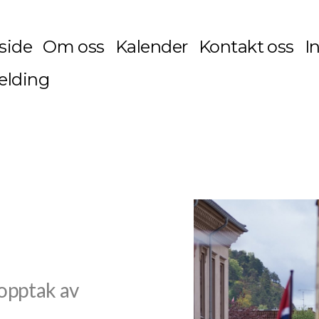
side
Om oss
Kalender
Kontakt oss
I
lding
 opptak av